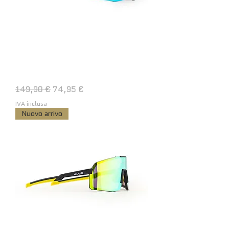
BEAT RACE, Photochromic Blue
mirror
Prezzo regolare
Prezzo scontato
149,90 €
74,95 €
IVA inclusa
Nuovo arrivo