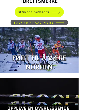
IDRETTSMERKE
SPONSOR PACKAGES
Back to 4KAAD Home
FØDT TIL Å VÆRE
NORDEN
OPPLEVE EN OVERLEGGENDE