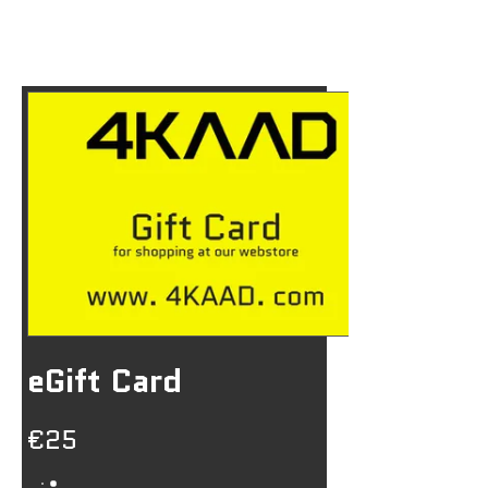
eGift Card
€25