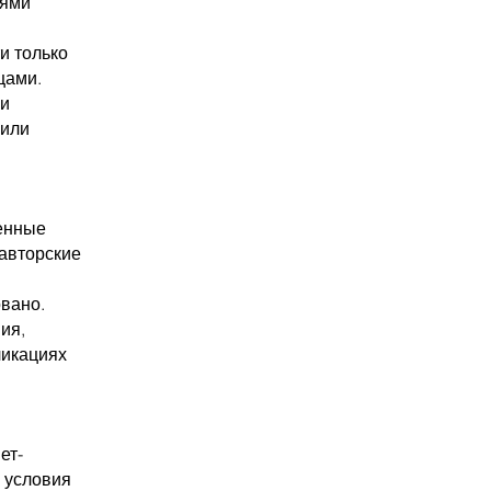
лями
и только
цами.
ли
 или
енные
 авторские
вано.
ия,
ликациях
ет-
 условия