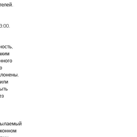
телей.
3:00.
ность,
аким
нного
ю
клонены.
 или
быть
ез
тсылаемый
аконном