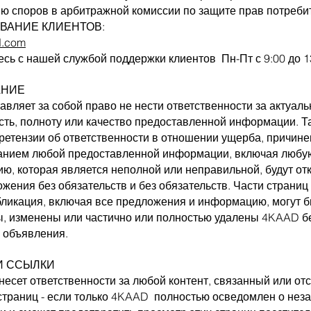
ю споров в арбитражной комиссии по защите прав потреби
ВАНИЕ КЛИЕНТОВ:
d.com
есь с нашей службой поддержки клиентов
Пн-Пт с 9:00 до 1
АНИЕ
вляет за собой право не нести ответственности за актуаль
сть, полноту или качество предоставленной информации. Т
ретензии об ответственности в отношении ущерба, причине
анием любой предоставленной информации, включая любу
ю, которая является неполной или неправильной, будут от
жения без обязательств и без обязательств. Части страниц
бликация, включая все предложения и информацию, могут 
, изменены или частично или полностью удалены 4KAAD б
 объявления.
И ССЫЛКИ
несет ответственности за любой контент, связанный или о
страниц - если только 4KAAD
полностью осведомлен о нез