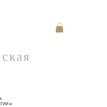
ская
ь
ЕГИИ и