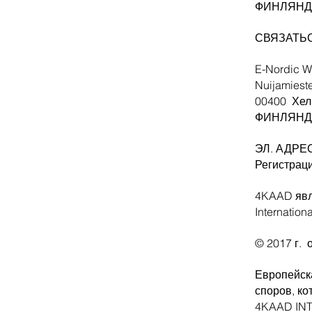
ФИНЛЯНД
СВЯЗАТЬСЯ
E-Nordic W
Nuijamiest
00400
Хел
ФИНЛЯН
ЭЛ. АДРЕС
Регистраци
4KAAD явл
Internation
© 2017 г.
Европейск
споров, к
4KAAD INT