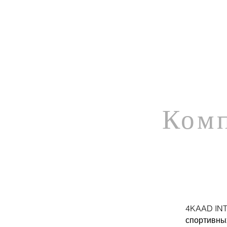
Ком
4KAAD INT
спортивны