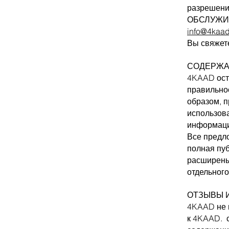
разрешени
ОБСЛУЖИ
info@4kaa
Вы свяжет
СОДЕРЖ
4KAAD оста
правильно
образом, п
использов
информаци
Все предло
полная пу
расширены
отдельного
ОТЗЫВЫ 
4KAAD не 
к 4KAAD.