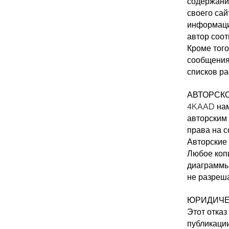
содержани
своего сай
информации
автор соот
Кроме тог
сообщения
списков ра
АВТОРСК
4KAAD нам
авторским 
права на с
Авторские
Любое копи
диаграммы,
не разреш
ЮРИДИЧЕ
Этот отказ
публикации