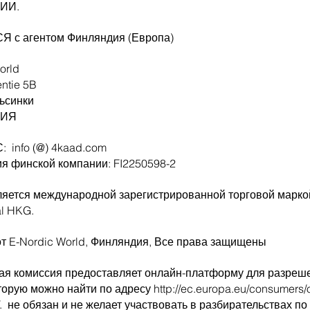
ИИ.
 с агентом Финляндия (Европа)
orld
entie 5B
ьсинки
ДИЯ
:
info (@) 4kaad.com
я финской компании: FI2250598-2
яется международной зарегистрированной торговой марк
al HKG.
от E-Nordic World, Финляндия, Все права защищены
ая комиссия предоставляет онлайн-платформу для разреш
оторую можно найти по адресу
http://ec.europa.eu/consumers/o
.
не обязан и не желает участвовать в разбирательствах по