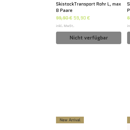
SkistockTransport Rohr L, max
S
8 Paare
P
Standardpreis
Sale-Preis
S
99,90 €
59,90 €
6
inkl. MwSt.
i
Nicht verfügbar
New Arrival